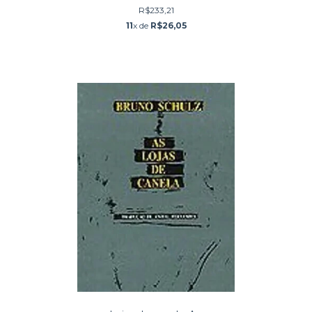
R$233,21
11
x de
R$26,05