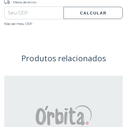
ALTERAR CEP
Entregas para o CEP:
Meios de envio
CALCULAR
Não sei meu CEP
Produtos relacionados