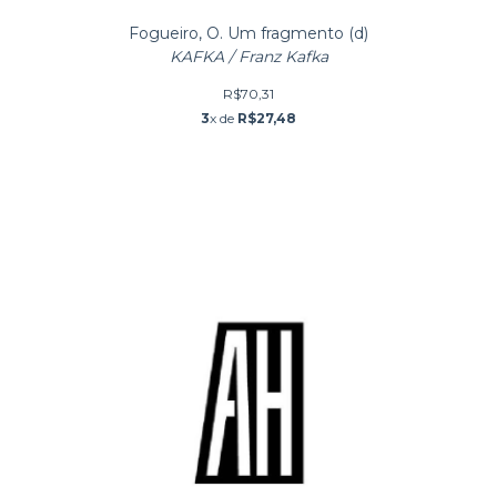
Fogueiro, O. Um fragmento (d)
KAFKA / Franz Kafka
R$70,31
3
x de
R$27,48