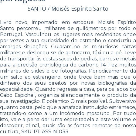
SANTO / Moisés Espírito Santo
Livro novo, importado, em estoque. Moisés Espírito
Santo percorreu milhares de quilómetros por todo o
Portugal. Vasculhou os lugares mais recônditos onde
por vezes a sua curiosidade de estranho o conduziu a
amargas situações. Guiaram-no as minuciosas cartas
militares e deslocou-se de autocarro, táxi ou a pé. Teve
de transportar às costas sacos de pedras, barros e metais
para a precisão cronológica do carbono 14. Fez muitos
milhares de slides e de fotografias. Periodicamente dá
um salto ao estrangeiro, onde troca bem mais que o
dinheiro dos seus direitos por novas bibliografias da
especialidade. Quando regressa a casa, para os lados do
Cabo Espichel, organiza silenciosamente o produto da
sua investigação. É polémico O mais possível. Subversivo
quanto basta, pelo que a anafada instituição estremece,
tratando-o como a um incómodo mosquito. Por tudo
isto, vale a pena dar uma espreitadela a este volume e
descobrir, afinal, quais são as fontes remotas da nossa
cultura., SKU: PT-ASS-N-033