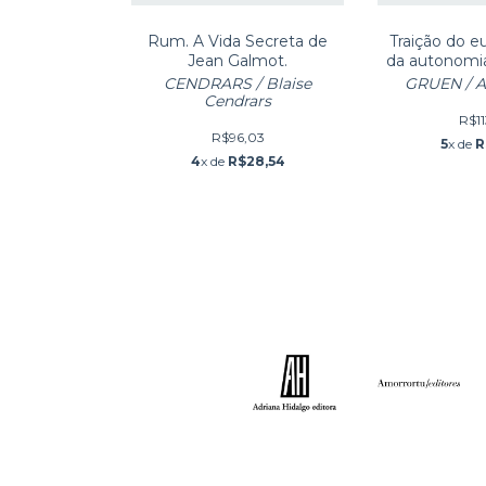
Rum. A Vida Secreta de
Traição do e
Jean Galmot.
da autonom
e na mu
CENDRARS / Blaise
GRUEN / A
Cendrars
R$11
R$96,03
5
x de
R
4
x de
R$28,54