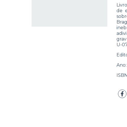
Livr
de e
sobr
Bra
ine
adiv
grav
U-0
Edit
Ano:
ISBN