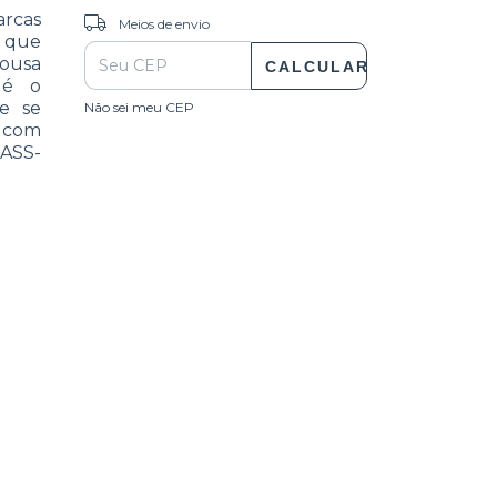
arcas
ALTERAR CEP
Entregas para o CEP:
Meios de envio
s que
Sousa
CALCULAR
 é o
e se
Não sei meu CEP
o com
-ASS-