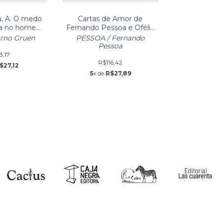
u, A. O medo
Cartas de Amor de
ia no homem
Fernando Pessoa e Ofélia
lher (d)
Queiroz
rno Gruen
PESSOA / Fernando
Pessoa
3,17
R$116,42
$27,12
5
x de
R$27,89