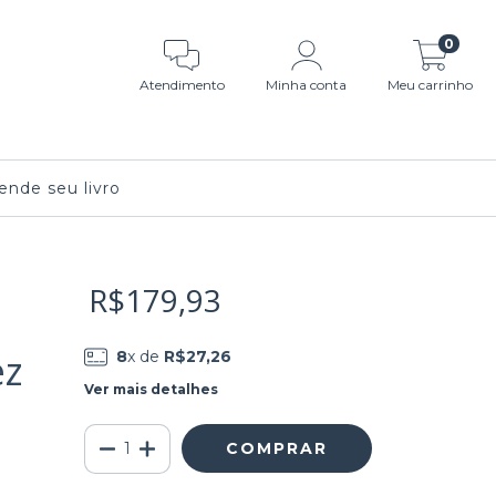
0
Atendimento
Minha conta
Meu carrinho
nde seu livro
R$179,93
ez
8
x de
R$27,26
Ver mais detalhes