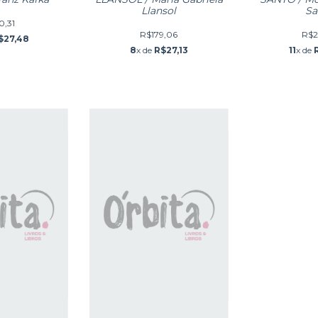
Llansol
Sa
0,31
R$179,06
R$2
$27,48
8
x de
R$27,13
11
x de