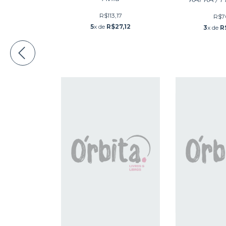
R$113,17
R$7
5
x de
R$27,12
3
x de
R