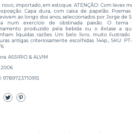
o novo, importado, em estoque. ATENÇÃO: Com leves m
xposição. Capa dura, com caixa de papelão. Poema
evivem ao longo dos anos, seleccionados por Jorge de 
ga num exercício de obstinada paixão. O tema
briamento produzido pela bebida ou o êxtase a qu
inham liquidas razões. Um belo livro, muito ilustrad
uras antigas criteriosamente escolhidas. 144p., SKU: PT
76
ora: ASSIRIO & ALVIM
 2006
: 9789723710915