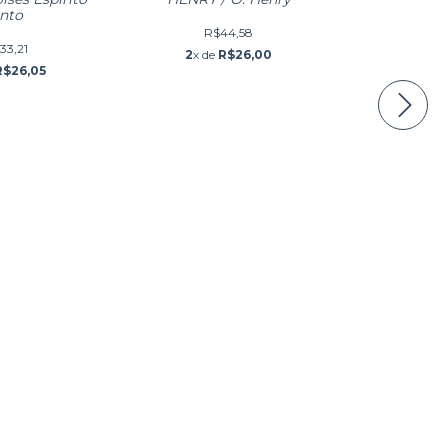
nto
R$44,58
33,21
2
x de
R$26,00
R$26,05