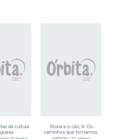
as da cultura
Teoria e o cão, A. Os
uguesa
caminhos que tomamos.
sés Espírito
HENRY / O. Henry