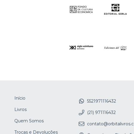
Início
5521971116432
Livros
(21) 971116432
Quem Somos
contato@orbitalivros
Trocas e Devoluções