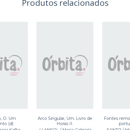
Produtos relacionados
o, O. Um
Arco Singular, Um. Livro de
Fontes remot
nto (d)
Horas II.
port
ranz Kafka
LLANSOL / Maria Gabriela
SANTO / Moi