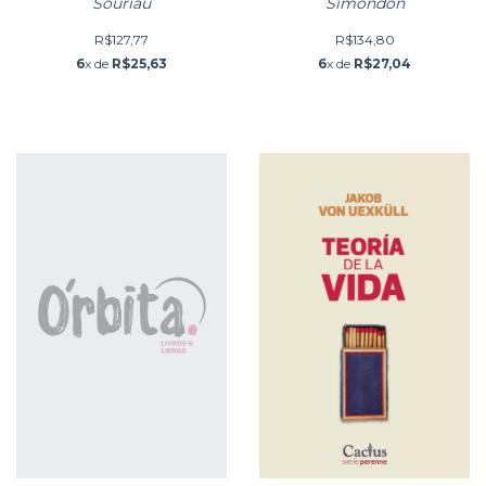
Souriau
Simondon
R$127,77
R$134,80
6
x de
R$25,63
6
x de
R$27,04