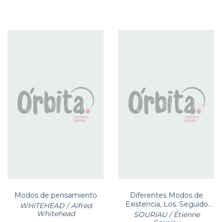
Modos de pensamiento
Diferentes Modos de
Existencia, Los. Seguido
WHITEHEAD / Alfred
por Del Modo de
Whitehead
SOURIAU / Étienne