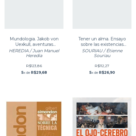
Mundologia. Jakob von
Tener un alma. Ensayo
Uexkull, aventuras
sobre las existencias
inactuales de un personaje
virtuales
HEREDIA / Juan Manuel
SOURIAU / Étienne
concept
Heredia
Souriau
R$123,86
R$112,27
5
x de
R$29,68
5
x de
R$26,90