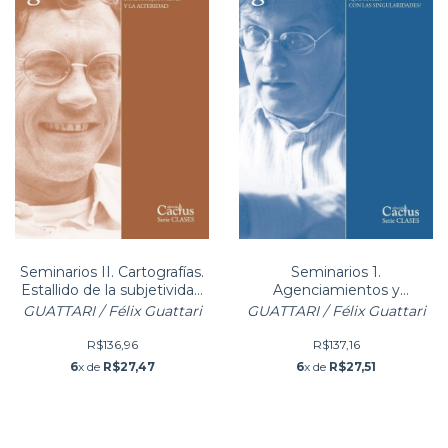
PRONTA ENTREGA
Seminarios II. Cartografías.
Seminarios 1.
Estallido de la subjetividad
Agenciamientos y
y la alteridad
máquinas abstractas. Qué
GUATTARI / Félix Guattari
GUATTARI / Félix Guattari
hacer con las singu
R$136,96
R$137,16
6
x de
R$27,47
6
x de
R$27,51