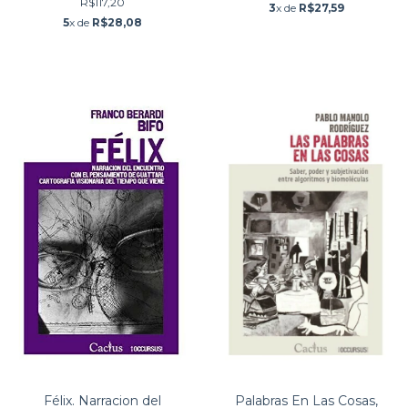
R$117,20
3
x de
R$27,59
5
x de
R$28,08
Félix. Narracion del
Palabras En Las Cosas,