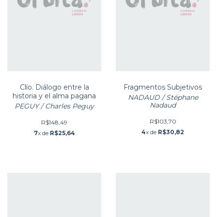
Clío. Diálogo entre la
Fragmentos Subjetivos
historia y el alma pagana
NADAUD / Stéphane
Nadaud
PEGUY / Charles Peguy
R$103,70
R$148,49
4
x de
R$30,82
7
x de
R$25,64