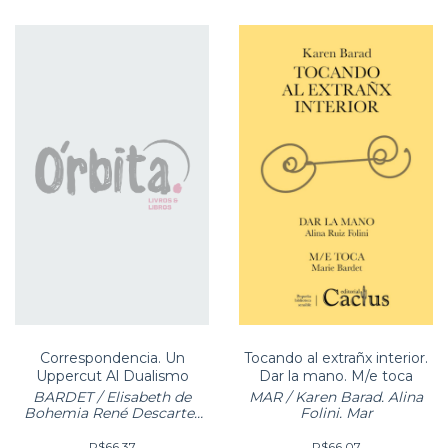
Correspondencia. Un
Tocando al extrañx interior.
Uppercut Al Dualismo
Dar la mano. M/e toca
BARDET / Elisabeth de
MAR / Karen Barad. Alina
Bohemia René Descartes
Folini. Mar
Marie Bardet
R$66,37
R$66,07