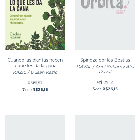
Cuando las plantas hacen
Spinoza por las Bestias
lo que les da la gana.
DAVAL / Ariel Suhamy Alia
Concebir un mundo sin
Daval
KAZIC / Dusan Kazic
produ
R$109,12
R$151,53
5
x de
R$26,15
7
x de
R$26,16