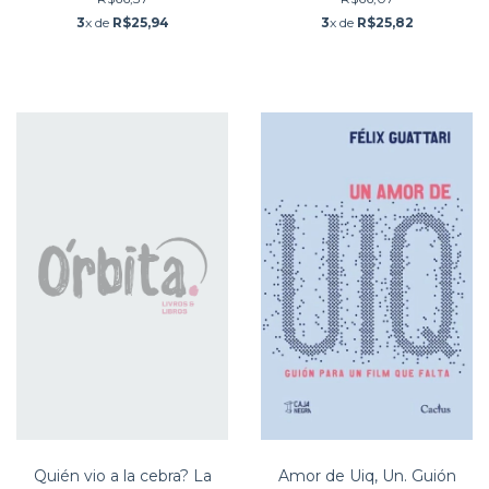
3
x de
R$25,94
3
x de
R$25,82
Quién vio a la cebra? La
Amor de Uiq, Un. Guión