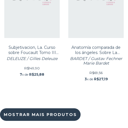
Subjetivacion, La. Curso
Anatomía comparada de
sobre Foucault Tomo III
los ángeles. Sobre La
(subjetivação)
Danza
DELEUZE / Gilles Deleuze
BARDET / Gustav Fechner
Marie Bardet
R$149,90
R$69,56
7
x de
R$25,88
3
x de
R$27,19
MOSTRAR MAIS PRODUTOS