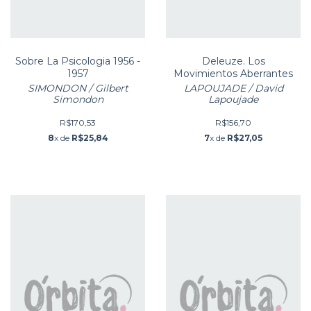
Sobre La Psicologia 1956 -
Deleuze. Los
1957
Movimientos Aberrantes
SIMONDON / Gilbert
LAPOUJADE / David
Simondon
Lapoujade
R$170,53
R$156,70
8
x de
R$25,84
7
x de
R$27,05