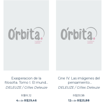
Exasperacion de la
Cine IV. Las imágenes del
filosofia. Tomo I. El mundo
pensamiento
de Leibniz
Automatismo, semiótica y
DELEUZE / Gilles Deleuze
DELEUZE / Gilles Deleuze
acto de fabu
R$99,12
R$251,58
4
x de
R$29,46
12
x de
R$25,88