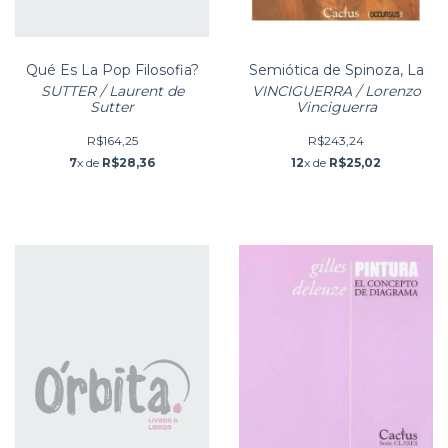
Qué Es La Pop Filosofia?
Semiótica de Spinoza, La
SUTTER / Laurent de
VINCIGUERRA / Lorenzo
Sutter
Vinciguerra
R$164,25
R$243,24
7
x de
R$28,36
12
x de
R$25,02