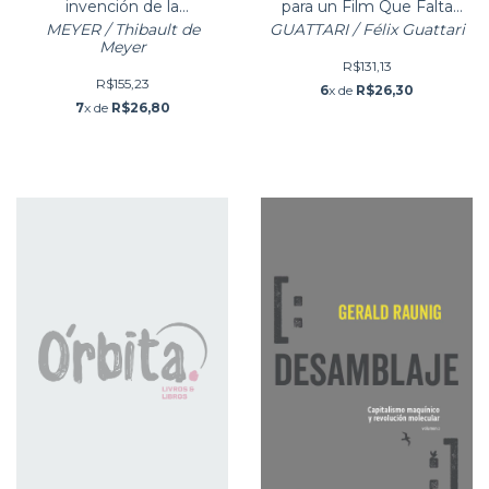
invención de la
para un Film Que Falta
perspectiva animal
(roteiro)
MEYER / Thibault de
GUATTARI / Félix Guattari
Meyer
R$131,13
R$155,23
6
x de
R$26,30
7
x de
R$26,80