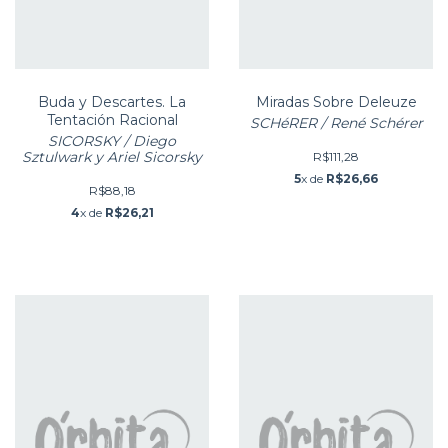
Buda y Descartes. La
Miradas Sobre Deleuze
Tentación Racional
SCHéRER / René Schérer
SICORSKY / Diego
Sztulwark y Ariel Sicorsky
R$111,28
5
x de
R$26,66
R$88,18
4
x de
R$26,21