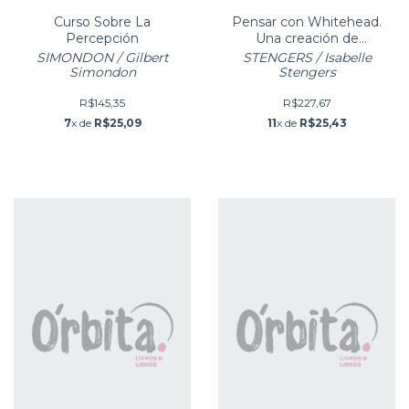
Curso Sobre La
Pensar con Whitehead.
Percepción
Una creación de
conceptos libre y salvaje.
SIMONDON / Gilbert
STENGERS / Isabelle
Simondon
Stengers
R$145,35
R$227,67
7
x de
R$25,09
11
x de
R$25,43