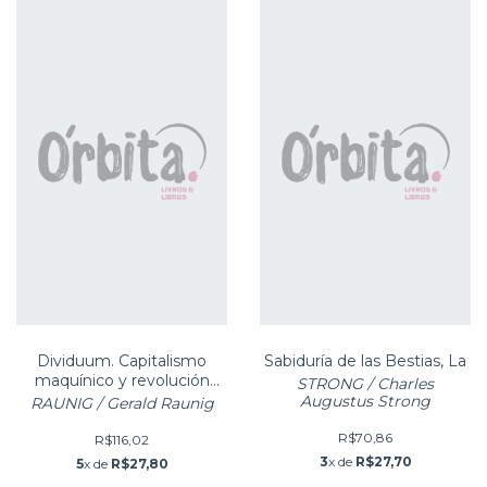
Dividuum. Capitalismo
Sabiduría de las Bestias, La
maquínico y revolución
STRONG / Charles
molecular
Augustus Strong
RAUNIG / Gerald Raunig
R$70,86
R$116,02
3
x de
R$27,70
5
x de
R$27,80