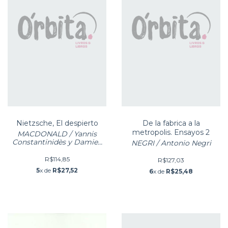
Nietzsche, El despierto
De la fabrica a la
metropolis. Ensayos 2
MACDONALD / Yannis
Constantinidès y Damien
NEGRI / Antonio Negri
MacDonald
R$114,85
R$127,03
5
x de
R$27,52
6
x de
R$25,48