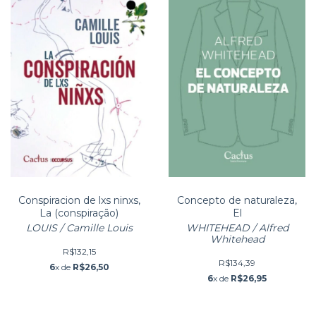
Conspiracion de lxs ninxs,
Concepto de naturaleza,
La (conspiração)
El
LOUIS / Camille Louis
WHITEHEAD / Alfred
Whitehead
R$132,15
R$134,39
6
x de
R$26,50
6
x de
R$26,95