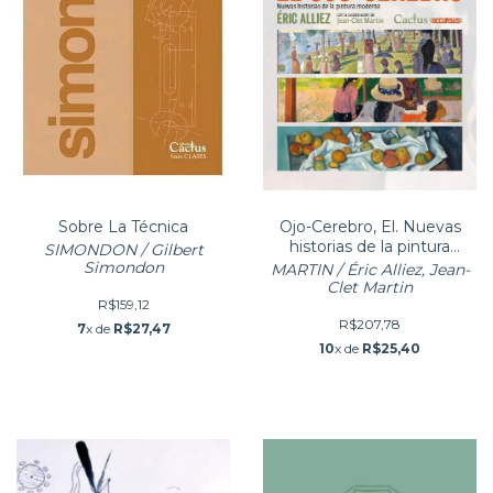
Sobre La Técnica
Ojo-Cerebro, El. Nuevas
historias de la pintura
SIMONDON / Gilbert
moderna
Simondon
MARTIN / Éric Alliez, Jean-
Clet Martin
R$159,12
R$207,78
7
x de
R$27,47
10
x de
R$25,40