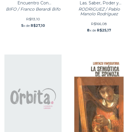
Encuentro Con
Las. Saber, Poder y
Pensamiento de Guattari
Subjetivación
BIFO / Franco Berardi Bifo
RODRíGUEZ / Pablo
Manolo Rodríguez
R$113,10
R$166,08
5
x de
R$27,10
8
x de
R$25,17