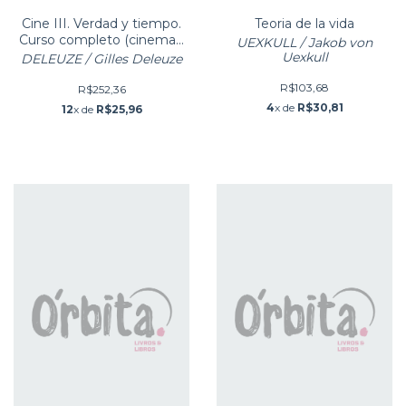
Cine III. Verdad y tiempo.
Teoria de la vida
Curso completo (cinema -
UEXKULL / Jakob von
verdade e tempo)
Uexkull
DELEUZE / Gilles Deleuze
R$103,68
R$252,36
4
x de
R$30,81
12
x de
R$25,96