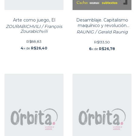
Arte como juego, El
Desamblaje. Capitalismo
maquínico y revolución
ZOURABICHVILI / François
molecular. Volumen 2
Zourabichvili
RAUNIG / Gerald Raunig
R$88,83
R$133,50
4
x de
R$26,40
6
x de
R$26,78