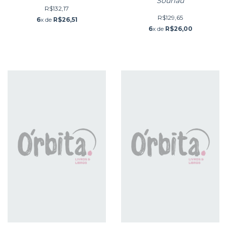
Existencia de
Souriau
R$132,17
R$129,65
6
x de
R$26,51
6
x de
R$26,00