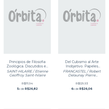
Principios de Filosofia
Del Cubismo al Arte
Zoológica. Discutidos en
Inobjetivo. Papeles
Marzo de 1830 en el Seno
Inéditos Compilados por
SAINT-HILAIRE / Etienne
FRANCASTEL / Robert
d
Pierre Fran
Geoffroy Saint-hilaire
Delaunay Pierre
Francastel
R$111,94
R$129,93
5
x de
R$26,82
6
x de
R$26,06