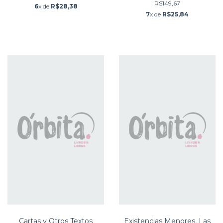
R$149,67
6
x de
R$28,38
7
x de
R$25,84
Cartas y Otros Textos
Existencias Menores, Las