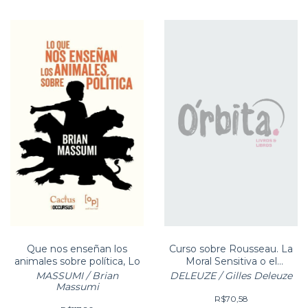
Que nos enseñan los
Curso sobre Rousseau. La
animales sobre política, Lo
Moral Sensitiva o el
Materialismo del Sabio
MASSUMI / Brian
DELEUZE / Gilles Deleuze
Massumi
R$70,58