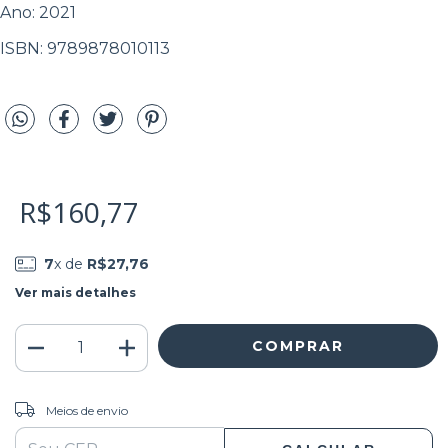
Ano: 2021
ISBN: 9789878010113
R$160,77
7
x de
R$27,76
Ver mais detalhes
ALTERAR CEP
Entregas para o CEP:
Meios de envio