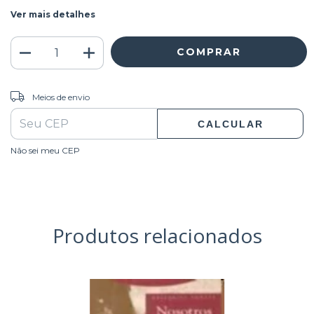
Ver mais detalhes
ALTERAR CEP
Entregas para o CEP:
Meios de envio
CALCULAR
Não sei meu CEP
Produtos relacionados