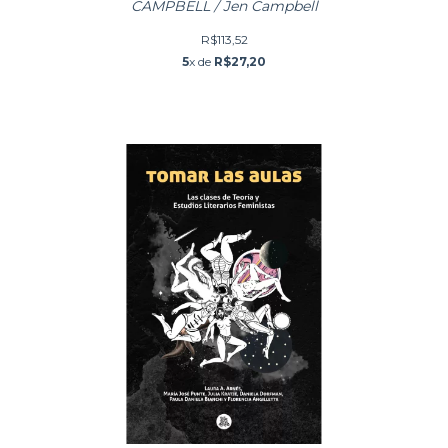
CAMPBELL / Jen Campbell
R$113,52
5
x de
R$27,20