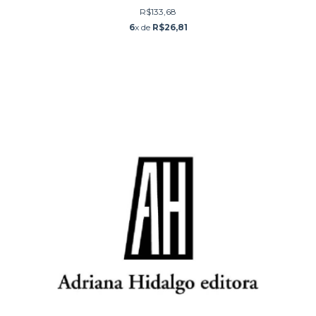
R$133,68
6
x de
R$26,81