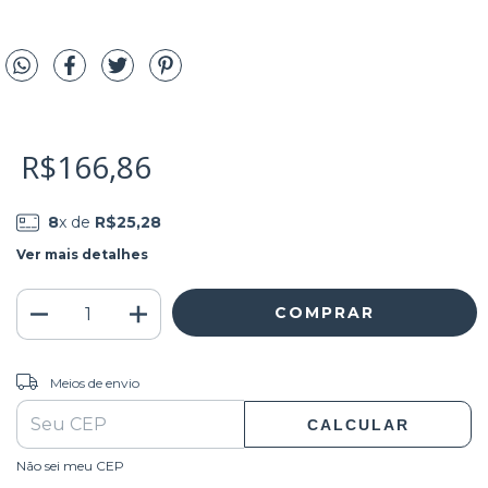
R$166,86
8
x de
R$25,28
Ver mais detalhes
ALTERAR CEP
Entregas para o CEP:
Meios de envio
CALCULAR
Não sei meu CEP