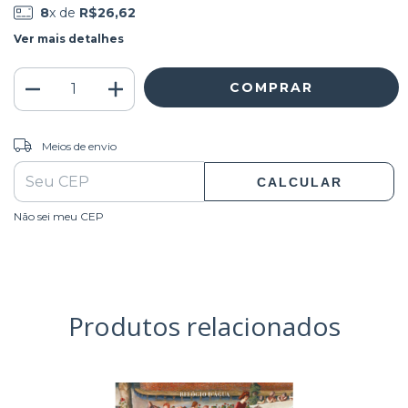
8
x de
R$26,62
Ver mais detalhes
ALTERAR CEP
Entregas para o CEP:
Meios de envio
CALCULAR
Não sei meu CEP
Produtos relacionados