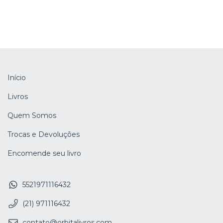
Início
Livros
Quem Somos
Trocas e Devoluções
Encomende seu livro
5521971116432
(21) 971116432
contato@orbitalivros.com