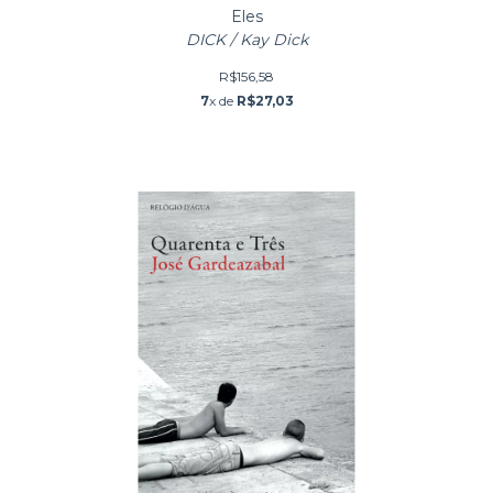
Eles
DICK / Kay Dick
R$156,58
7
x de
R$27,03