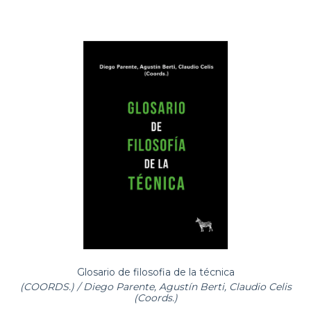
Glosario de filosofia de la técnica
(COORDS.) / Diego Parente, Agustín Berti, Claudio Celis
(Coords.)