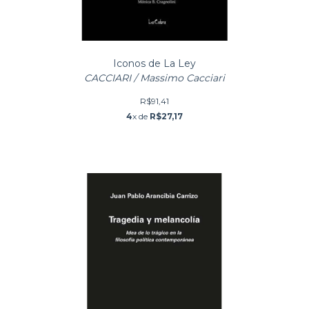
Iconos de La Ley
CACCIARI / Massimo Cacciari
R$91,41
4
x de
R$27,17