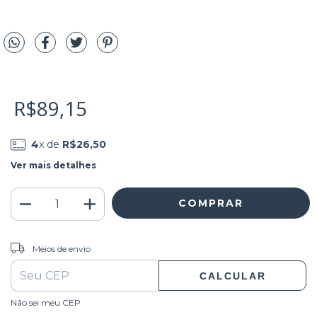
R$89,15
4
x de
R$26,50
Ver mais detalhes
ALTERAR CEP
Entregas para o CEP:
Meios de envio
CALCULAR
Não sei meu CEP