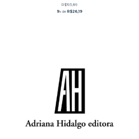
R$193,89
9
x de
R$26,19