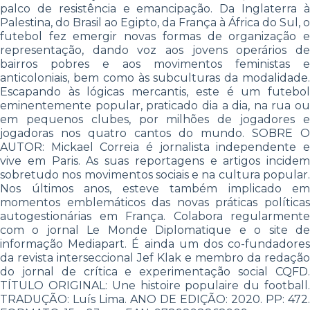
palco de resistência e emancipação. Da Inglaterra à
Palestina, do Brasil ao Egipto, da França à África do Sul, o
futebol fez emergir novas formas de organização e
representação, dando voz aos jovens operários de
bairros pobres e aos movimentos feministas e
anticoloniais, bem como às subculturas da modalidade.
Escapando às lógicas mercantis, este é um futebol
eminentemente popular, praticado dia a dia, na rua ou
em pequenos clubes, por milhões de jogadores e
jogadoras nos quatro cantos do mundo. SOBRE O
AUTOR: Mickael Correia é jornalista independente e
vive em Paris. As suas reportagens e artigos incidem
sobretudo nos movimentos sociais e na cultura popular.
Nos últimos anos, esteve também implicado em
momentos emblemáticos das novas práticas políticas
autogestionárias em França. Colabora regularmente
com o jornal Le Monde Diplomatique e o site de
informação Mediapart. É ainda um dos co-fundadores
da revista interseccional Jef Klak e membro da redação
do jornal de crítica e experimentação social CQFD.
TÍTULO ORIGINAL: Une histoire populaire du football.
TRADUÇÃO: Luís Lima. ANO DE EDIÇÃO: 2020. PP: 472.