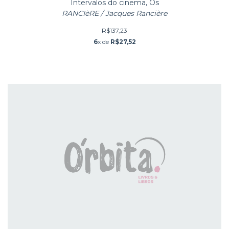
Intervalos do cinema, Os
RANCIèRE / Jacques Rancière
R$137,23
6
x de
R$27,52