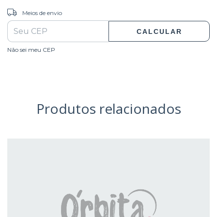
ALTERAR CEP
Entregas para o CEP:
Meios de envio
CALCULAR
Não sei meu CEP
Produtos relacionados