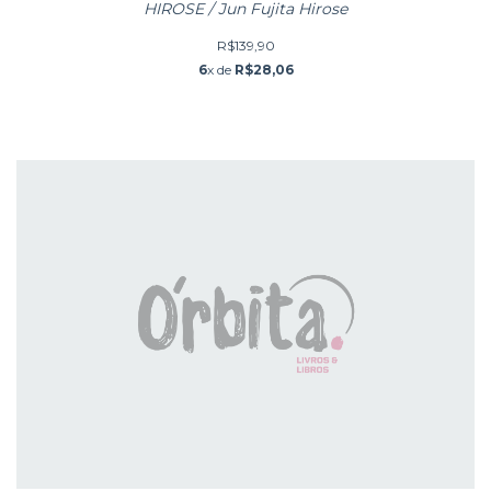
HIROSE / Jun Fujita Hirose
R$139,90
6
x de
R$28,06