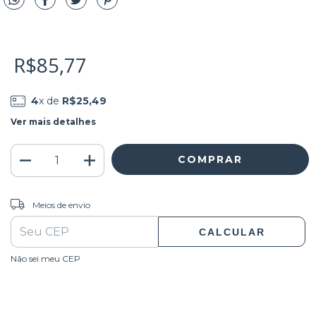
R$85,77
4
x de
R$25,49
Ver mais detalhes
ALTERAR CEP
Entregas para o CEP:
Meios de envio
CALCULAR
Não sei meu CEP