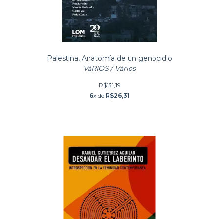
Palestina, Anatomía de un genocidio
VáRIOS / Vários
R$131,19
6
x de
R$26,31