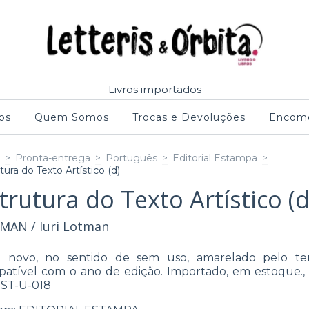
Livros importados
os
Quem Somos
Trocas e Devoluções
Encome
>
Pronta-entrega
>
Português
>
Editorial Estampa
>
tura do Texto Artístico (d)
trutura do Texto Artístico (d
MAN / Iuri Lotman
ro novo, no sentido de sem uso, amarelado pelo te
atível com o ano de edição. Importado, em estoque.,
ST-U-018