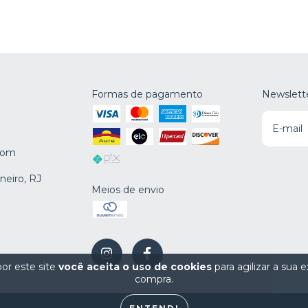
Formas de pagamento
Newslett
.com
neiro, RJ
Meios de envio
or este site
você aceita o uso de cookies
para agilizar a sua 
compra.