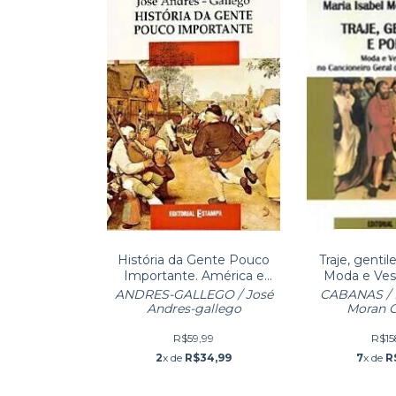
História da Gente Pouco
Traje, gentil
Importante. América e
Moda e Ves
Europa até 1789.
Cancioneir
ANDRES-GALLEGO / José
CABANAS / M
Gar
Andres-gallego
Moran 
R$59,99
R$15
2
x de
R$34,99
7
x de
R