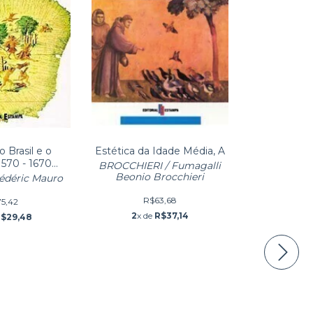
o Brasil e o
Estética da Idade Média, A
1570 - 1670
BROCCHIERI / Fumagalli
ume I
Beonio Brocchieri
édéric Mauro
R$63,68
5,42
2
x de
R$37,14
$29,48