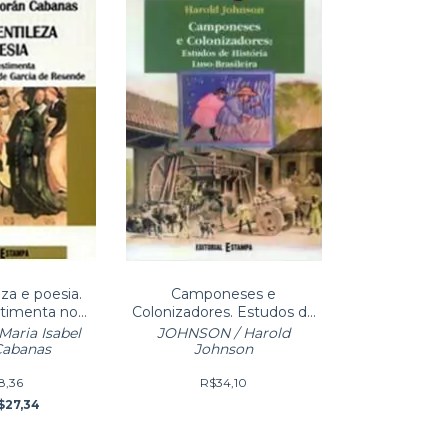
eza e poesia.
Camponeses e
timenta no
Colonizadores. Estudos de
o Geral de
História Luso-brasileira
aria Isabel
JOHNSON / Harold
cia
Cabanas
Johnson
8,36
R$34,10
$27,34