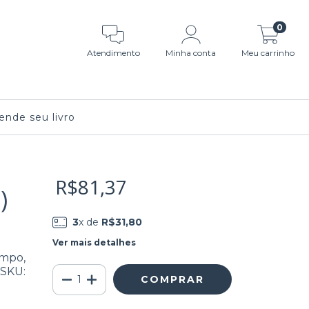
0
Atendimento
Minha conta
Meu carrinho
nde seu livro
R$81,37
)
3
x de
R$31,80
Ver mais detalhes
mpo,
 SKU: