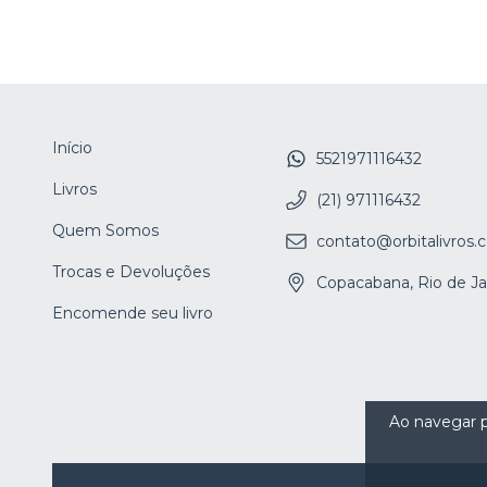
Início
5521971116432
Livros
(21) 971116432
Quem Somos
contato@orbitalivros
Trocas e Devoluções
Copacabana, Rio de Ja
Encomende seu livro
Ao navegar p