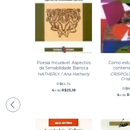
Poesia Incurável. Aspectos
Como estu
da Sensibilidade Barroca
contem
HATHERLY / Ana Hatherly
CRISPOLTI
Cris
R$84,74
R$8
4
x de
R$25,18
4
x de
R