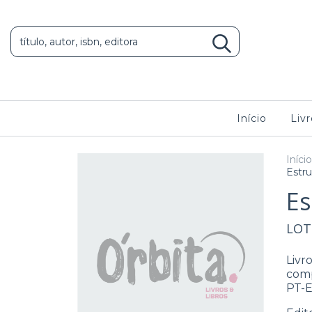
Início
Livr
Início
Estru
Es
LOT
Liv
comp
PT-E