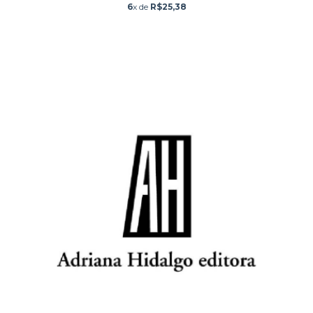
6
x de
R$25,38