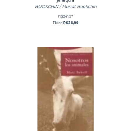
jerarquia
BOOKCHIN / Murrat Bookchin
R$241,57
11
x de
R$26,99