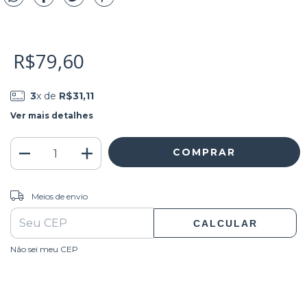
R$79,60
3
x de
R$31,11
Ver mais detalhes
ALTERAR CEP
Entregas para o CEP:
Meios de envio
CALCULAR
Não sei meu CEP