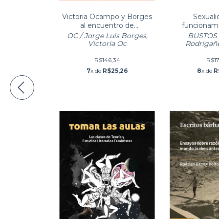
Victoria Ocampo y Borges
Sexuali
al encuentro de
funcionami
Shakespeare
dominacio
OC / Jorge Luis Borges,
BUSTOS /
rebelion 
Victoria Oc
Rodrigañ
R$146,34
R$17
7
x de
R$25,26
8
x de
R