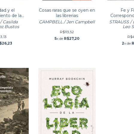
dad y el
Cosas raras que se oyen en
Fe y Fi
ento de la
las librerias
Correspond
n, La. La
1
 Casilda
CAMPBELL / Jen Campbell
STRAUSS / E
de Edipo I
ez Bustos
Leo S
R$113,52
3,13
R$4
5
x de
R$27,20
$26,23
2
x de
R