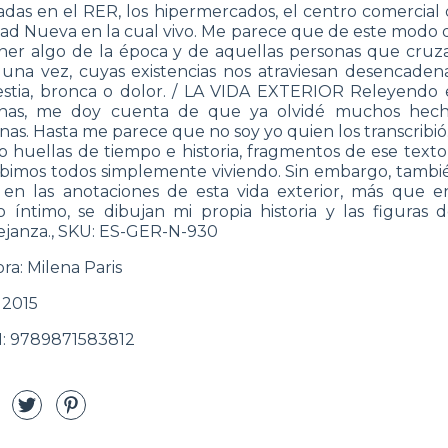
das en el RER, los hipermercados, el centro comercial 
ad Nueva en la cual vivo. Me parece que de este modo 
ner algo de la época y de aquellas personas que cru
 una vez, cuyas existencias nos atraviesan desencade
stia, bronca o dolor. / LA VIDA EXTERIOR Releyendo 
inas, me doy cuenta de que ya olvidé muchos hech
nas. Hasta me parece que no soy yo quien los transcribió
 huellas de tiempo e historia, fragmentos de ese text
ibimos todos simplemente viviendo. Sin embargo, tambi
en las anotaciones de esta vida exterior, más que 
io íntimo, se dibujan mi propia historia y las figuras 
janza., SKU: ES-GER-N-930
ora: Milena Paris
 2015
: 9789871583812