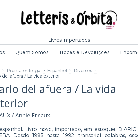
Livros importados
os
Quem Somos
Trocas e Devoluções
Encome
>
Pronta-entrega
>
Espanhol
>
Diversos
>
o del afuera / La vida exterior
ario del afuera / La vida
terior
AUX / Annie Ernaux
spanhol. Livro novo, importado, em estoque. DIARI
RA: Desde 1985 hasta 1992, transcribí palabras, esc