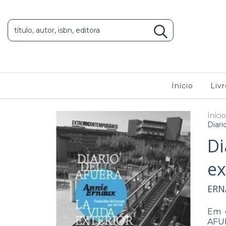
Início
Livr
Início
Diari
Di
ex
ERN
Em e
AFUE