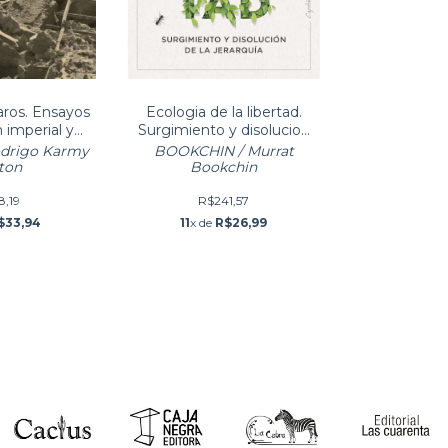
aros. Ensayos
Ecologia de la libertad.
 imperial y
Surgimiento y disolucion
 árabe
de la jerarquia
drigo Karmy
BOOKCHIN / Murrat
poráneo
ton
Bookchin
8,19
R$241,57
$33,94
11
x de
R$26,99