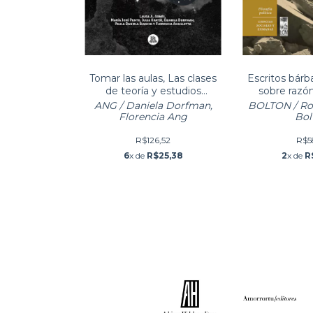
Tomar las aulas, Las clases
Escritos bárb
de teoría y estudios
sobre razón
literarios feministas
mundo
ANG / Daniela Dorfman,
BOLTON / Ro
contem
Florencia Ang
Bol
R$126,52
R$5
6
x de
R$25,38
2
x de
R