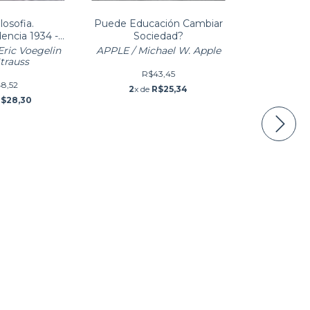
losofia.
Puede Educación Cambiar
encia 1934 -
Sociedad?
964
ric Voegelin
APPLE / Michael W. Apple
trauss
R$43,45
8,52
2
x de
R$25,34
$28,30