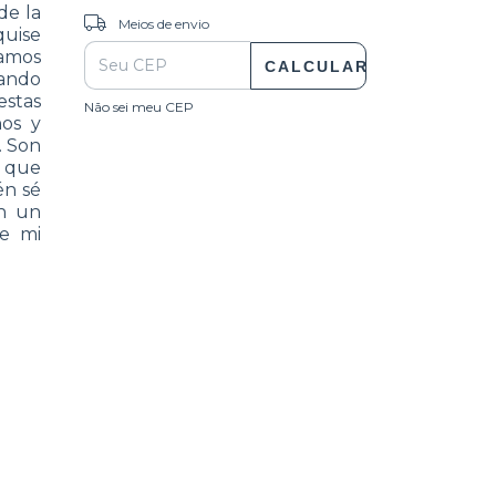
de la
ALTERAR CEP
Entregas para o CEP:
Meios de envio
quise
zamos
CALCULAR
nando
estas
Não sei meu CEP
os y
. Son
o que
én sé
en un
de mi