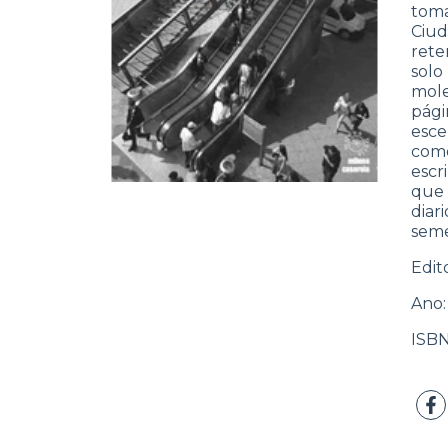
toma
Ciud
rete
solo
mole
pág
esce
como
escr
que 
diar
seme
Edit
Ano:
ISBN