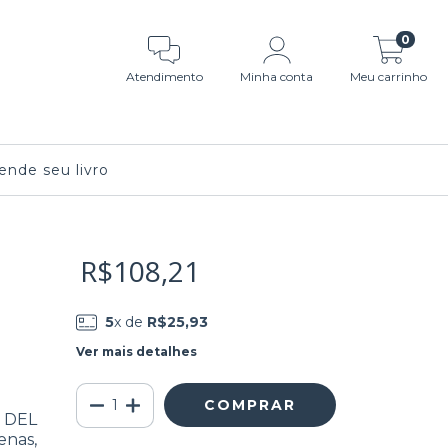
0
Atendimento
Minha conta
Meu carrinho
nde seu livro
R$108,21
5
x de
R$25,93
Ver mais detalhes
O DEL
enas,