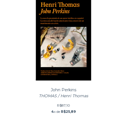
John Perkins
THOMAS / Henri Thomas
R$87,10
4
x de
R$25,89