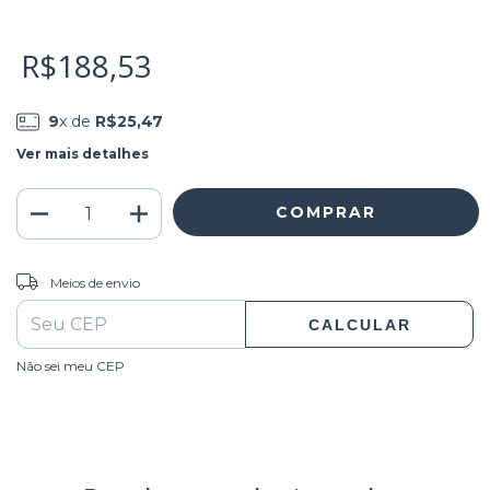
R$188,53
9
x de
R$25,47
Ver mais detalhes
ALTERAR CEP
Entregas para o CEP:
Meios de envio
CALCULAR
Não sei meu CEP