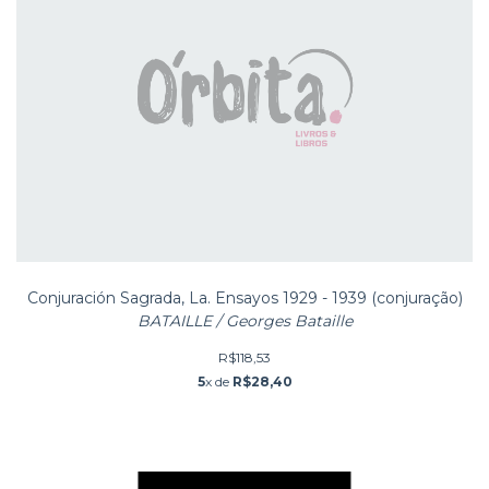
Conjuración Sagrada, La. Ensayos 1929 - 1939 (conjuração)
BATAILLE / Georges Bataille
R$118,53
5
x de
R$28,40