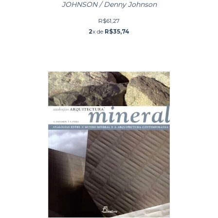
JOHNSON / Denny Johnson
R$61,27
2
x de
R$35,74