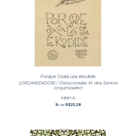
Porque Oxalá usa ekodide
(ORGANIZADOR) / Deoscóredes M. dos Santos
(organizador)
R$187,15
9
x de
R$25,28