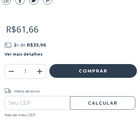
R$61,66
2
x de
R$35,96
Ver mais detalhes
ALTERAR CEP
Entregas para o CEP:
Meios de envio
CALCULAR
Não sei meu CEP