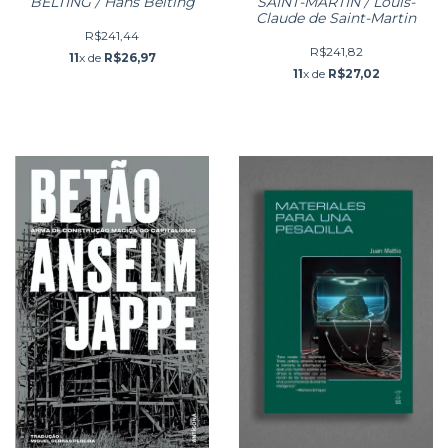
BELTING / Hans Belting
SAINT-MARTIN / Louis-
Claude de Saint-Martin
R$241,44
R$241,82
11
x de
R$26,97
11
x de
R$27,02