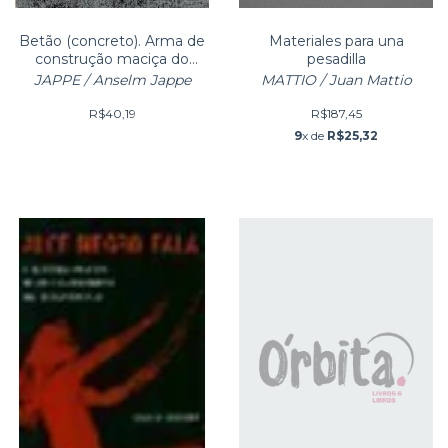
Betão (concreto). Arma de
Materiales para una
construção maciça do
pesadilla
capitalismo
JAPPE / Anselm Jappe
MATTIO / Juan Mattio
R$40,19
R$187,45
9
x de
R$25,32