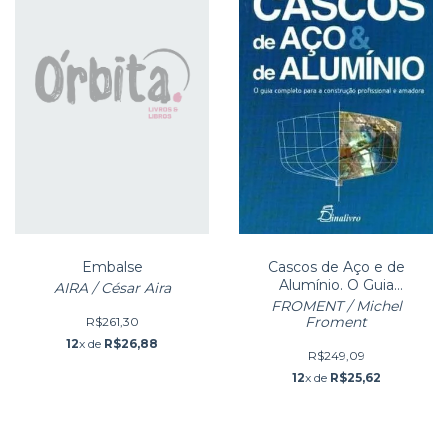
Embalse
Cascos de Aço e de
Alumínio. O Guia
AIRA / César Aira
Completo Para a
FROMENT / Michel
Construção Profissional
Froment
R$261,30
12
x de
R$26,88
R$249,09
12
x de
R$25,62