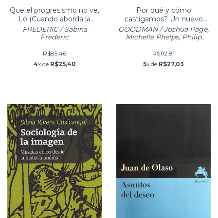
Que el progresismo no ve,
Por qué y cómo
Lo (Cuando aborda la
castigamos? Un nuevo
seguridad)
enfoque para entender la
FREDERIC / Sabina
GOODMAN / Joshua Page,
justicia penal
Frederic
Michelle Phelps, Philip
Goodman
R$85,46
R$112,81
4
x de
R$25,40
5
x de
R$27,03