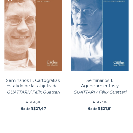
PRONTA ENTREGA
Seminarios II. Cartografías.
Seminarios 1.
Estallido de la subjetividad
Agenciamientos y
y la alteridad
máquinas abstractas. Qué
GUATTARI / Félix Guattari
GUATTARI / Félix Guattari
hacer con las singu
R$136,96
R$137,16
6
x de
R$27,47
6
x de
R$27,51