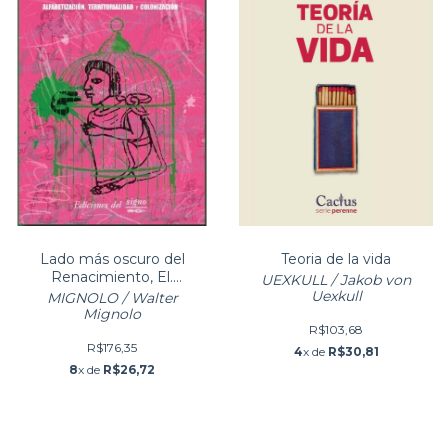
Lado más oscuro del
Teoria de la vida
Renacimiento, El.
UEXKULL / Jakob von
Alfabetización,
Uexkull
MIGNOLO / Walter
territorialidad y col
Mignolo
R$103,68
R$176,35
4
x de
R$30,81
8
x de
R$26,72