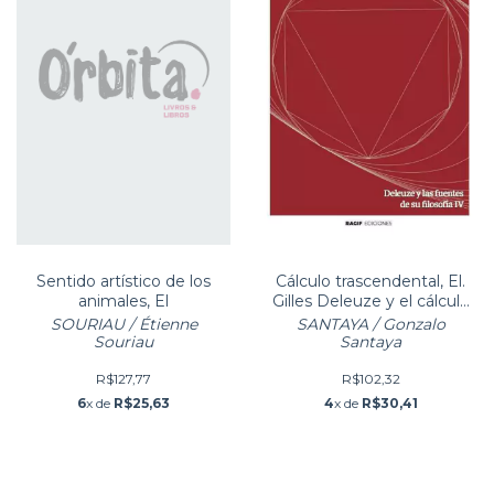
Sentido artístico de los
Cálculo trascendental, El.
animales, El
Gilles Deleuze y el cálculo
diferencial: ontolog
SOURIAU / Étienne
SANTAYA / Gonzalo
Souriau
Santaya
R$127,77
R$102,32
6
x de
R$25,63
4
x de
R$30,41