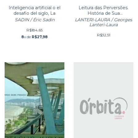
Inteligencia artificial o el
Leitura das Perversões.
desafio del siglo, La
História de Sua
Apropriação Médica
SADIN / Éric Sadin
LANTERI-LAURA / Georges
Lanteri-Laura
R$184,65
R$32,51
8
x de
R$27,98