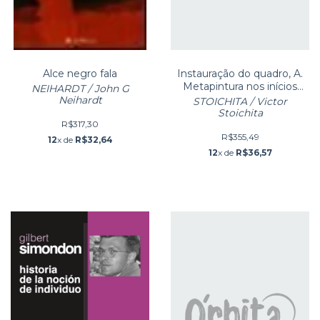
Alce negro fala
Instauração do quadro, A.
Metapintura nos inícios
NEIHARDT / John G
dos tempos modernos
Neihardt
STOICHITA / Victor
Stoichita
R$317,30
R$355,49
12
x de
R$32,64
12
x de
R$36,57