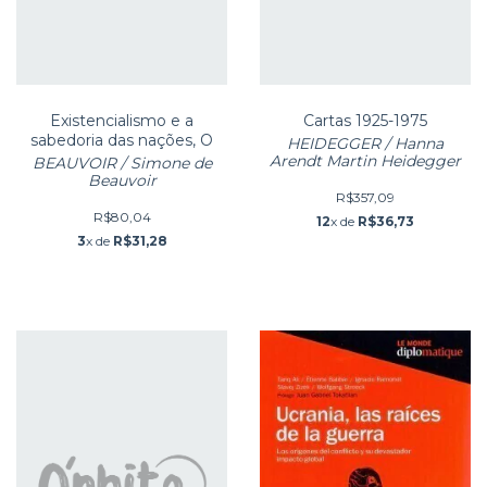
Existencialismo e a
Cartas 1925-1975
sabedoria das nações, O
HEIDEGGER / Hanna
Arendt Martin Heidegger
BEAUVOIR / Simone de
Beauvoir
R$357,09
R$80,04
12
x de
R$36,73
3
x de
R$31,28