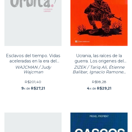
Esclavos del tiempo. Vidas
Ucrania, las raíces de la
aceleradas en la era del
guerra. Los origenes del
capitalismo digital
conflicto y su devastado
WAJCMAN / Judy
ZIZEK / Tariq Ali, Étienne
Wajcman
Balibar, Ignacio Ramonet,
Wolfgang Streeck, Slavoj
Zizek
R$201,40
R$98,28
9
x de
R$27,21
4
x de
R$29,21