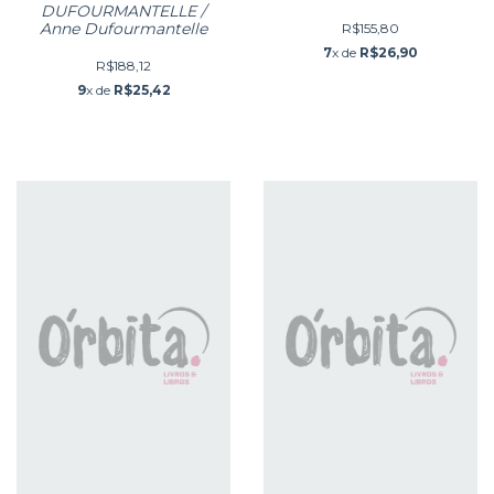
nosotras (mulher)
DUFOURMANTELLE /
Anne Dufourmantelle
R$155,80
7
x de
R$26,90
R$188,12
9
x de
R$25,42