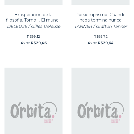
Exasperacion de la
Porsiemprismo. Cuando
filosofia. Tomo I. El mundo
nada termina nunca
de Leibniz
DELEUZE / Gilles Deleuze
TANNER / Grafton Tanner
R$99,12
R$99,72
4
x de
R$29,46
4
x de
R$29,64