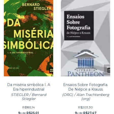
Da miséria simbólica I. A
Ensaios Sobre Fotografia.
Era hiperindustrial
De Niépce a Krauss
STIEGLER / Bernard
(ORG) / Alan Trachtenberg
Stiegler
(org)
R$185,14
R$203,30
9
x de
R$25,01
9
x de
R$27,47