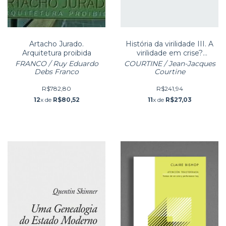
Artacho Jurado.
História da virilidade III. A
Arquitetura proibida
virilidade em crise?
Séculos XX - XXI
FRANCO / Ruy Eduardo
COURTINE / Jean-Jacques
Debs Franco
Courtine
R$782,80
R$241,94
12
x de
R$80,52
11
x de
R$27,03