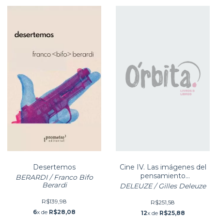
Desertemos
Cine IV. Las imágenes del
pensamiento
BERARDI / Franco Bifo
Automatismo, semiótica y
Berardi
DELEUZE / Gilles Deleuze
acto de fabu
R$139,98
R$251,58
6
x de
R$28,08
12
x de
R$25,88