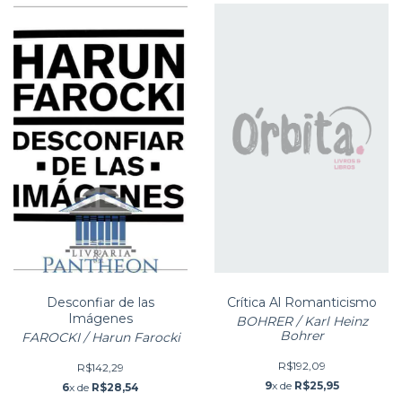
Desconfiar de las
Crítica Al Romanticismo
Imágenes
BOHRER / Karl Heinz
Bohrer
FAROCKI / Harun Farocki
R$192,09
R$142,29
9
x de
R$25,95
6
x de
R$28,54