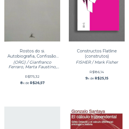
Rostos do si.
Constructos Flatline
Autobiografia, Confissão,
(construtos)
Terapia
(ORG) / Gianfranco
FISHER / Mark Fisher
Ferraro, Marta Faustino,
Bartholomew Ryan (org)
R$186,14
R$175,32
9
x de
R$25,15
8
x de
R$26,57