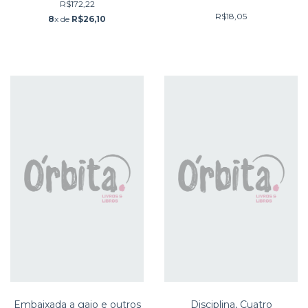
R$172,22
R$18,05
8
x de
R$26,10
Embaixada a gaio e outros
Disciplina, Cuatro