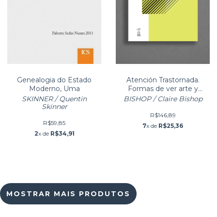
Genealogia do Estado
Atención Trastornada.
Moderno, Uma
Formas de ver arte y
performance hoy
SKINNER / Quentin
BISHOP / Claire Bishop
Skinner
R$146,89
R$59,85
7
x de
R$25,36
2
x de
R$34,91
MOSTRAR MAIS PRODUTOS