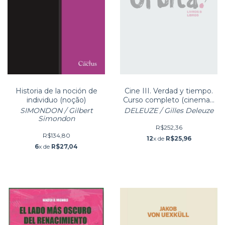
Historia de la noción de
Cine III. Verdad y tiempo.
individuo (noção)
Curso completo (cinema -
verdade e tempo)
SIMONDON / Gilbert
DELEUZE / Gilles Deleuze
Simondon
R$252,36
R$134,80
12
x de
R$25,96
6
x de
R$27,04