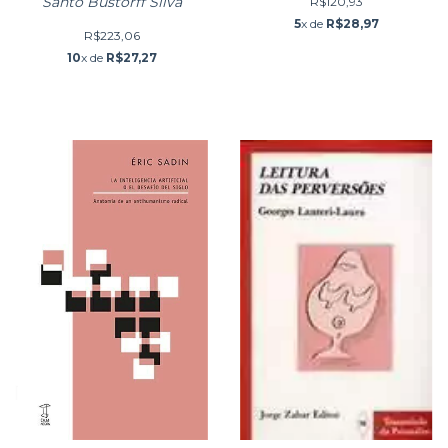
Santo Bustorff Silva
R$120,93
5
x de
R$28,97
R$223,06
10
x de
R$27,27