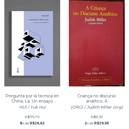
Pregunta por la tecnica en
Criança no discurso
China, La. Un ensayo
analitico, A
sobre cosmotecnica
HUI / Yuk Hui
(ORG) / Judith Miller (org)
R$175,70
R$51,35
8
x de
R$26,62
2
x de
R$29,95